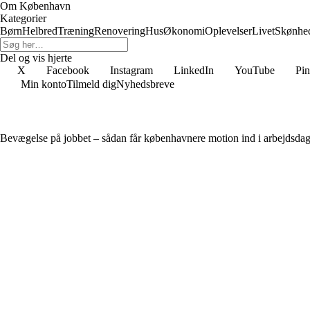
Om København
Kategorier
Børn
Helbred
Træning
Renovering
Hus
Økonomi
Oplevelser
Livet
Skønhe
Del og vis hjerte
X
Facebook
Instagram
LinkedIn
YouTube
Pin
Min konto
Tilmeld dig
Nyhedsbreve
Bevægelse på jobbet – sådan får københavnere motion ind i arbejdsda