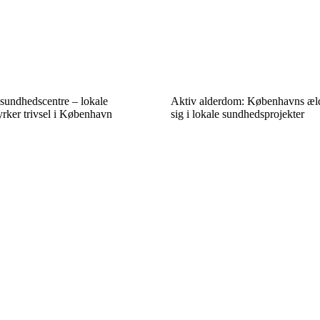
sundhedscentre – lokale
Aktiv alderdom: Københavns æld
tyrker trivsel i København
sig i lokale sundhedsprojekter