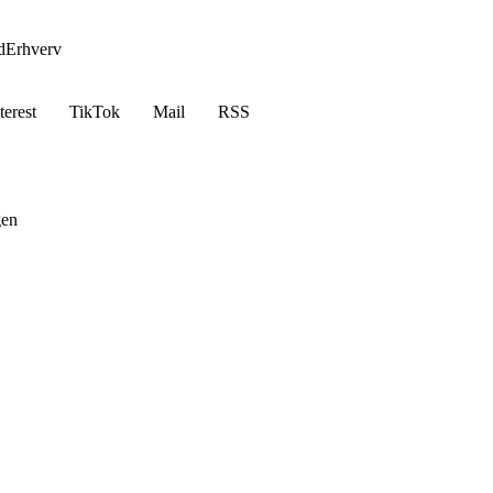
d
Erhverv
terest
TikTok
Mail
RSS
gen