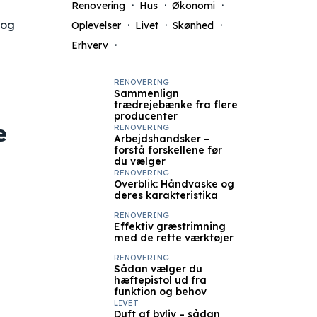
Renovering
Hus
Økonomi
 og
Oplevelser
Livet
Skønhed
Erhverv
RENOVERING
Sammenlign
trædrejebænke fra flere
producenter
e
RENOVERING
Arbejdshandsker –
forstå forskellene før
du vælger
RENOVERING
Overblik: Håndvaske og
deres karakteristika
RENOVERING
Effektiv græstrimning
med de rette værktøjer
RENOVERING
Sådan vælger du
hæftepistol ud fra
funktion og behov
LIVET
Duft af byliv – sådan