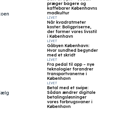
præger bagere og
kaffebarer Københavns
madkultur
koen
LIVET
Når kvadratmeter
koster: Boligpriserne,
der former vores livsstil
i København
LIVET
Gåbyen København:
Hvor sundhed begynder
med et skridt
LIVET
Fra pedal til app – nye
teknologier forandrer
transportvanerne i
København
LIVET
Betal med et swipe:
Vælg
Sådan ændrer digitale
betalingsløsninger
vores forbrugsvaner i
København