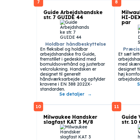
7
8
Guide Arbejdshandske
Milwau
str. 7 GUIDE 44
HI-DEX
par
Holdbar håndbeskyttelse
Præcis
En fleksibel og holdbar
arbejdshandske fra Guide,
Et sæt lett
fremstillet i gedeskind med
arbejdsha
bomuldsoverhånd og justerbar
med skære
velcrolukning. Handsken er
designet t
designet til generelt
høj komfo
håndværksarbejde og opfylder
arbejdsda
kravene i EN 388 2022X-
S
standarden.
Se detaljer
10
11
Milwaukee Handsker
Guide 
slagfast KAT 3 M/8
str. 1