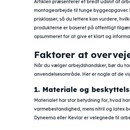
Artiklen præsenterer et bredt udsnit af ar
montagearbejde til tunge byggeopgaver. Fo
prisklasser, så du lettere kan vurdere, hvi
produkterne er baseret på offentligt tilgæ
opsummeret for at give et klart og informat
Faktorer at overvej
Når du vælger arbejdshandsker, bør du ta
anvendelsesområde. Her er nogle af de vig
1. Materiale og beskyttel
Materialet har stor betydning for, hvad h
varmebestandighed, mens nitril og latex b
Dyneema eller Kevlar er velegnede til ar