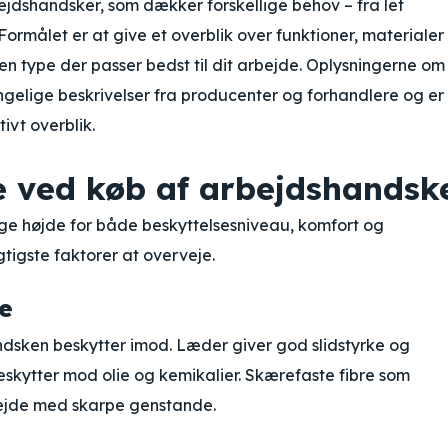
bejdshandsker, som dækker forskellige behov – fra let
rmålet er at give et overblik over funktioner, materialer
lken type der passer bedst til dit arbejde. Oplysningerne om
ngelige beskrivelser fra producenter og forhandlere og er
ivt overblik.
e ved køb af arbejdshandsk
ge højde for både beskyttelsesniveau, komfort og
tigste faktorer at overveje.
se
andsken beskytter imod. Læder giver god slidstyrke og
eskytter mod olie og kemikalier. Skærefaste fibre som
bejde med skarpe genstande.