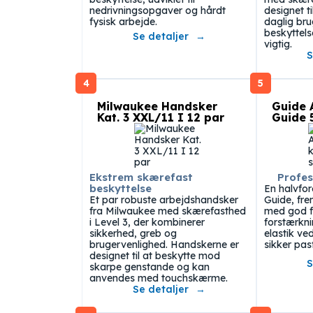
nedrivningsopgaver og hårdt
designet t
fysisk arbejde.
daglig bru
beskyttel
Se detaljer
vigtig.
S
4
5
Milwaukee Handsker
Guide 
Kat. 3 XXL/11 I 12 par
Guide 5
Ekstrem skærefast
Profes
beskyttelse
En halvfor
Et par robuste arbejdshandsker
Guide, frem
fra Milwaukee med skærefasthed
med god fi
i Level 3, der kombinerer
forstærkn
sikkerhed, greb og
elastik ve
brugervenlighed. Handskerne er
sikker pas
designet til at beskytte mod
S
skarpe genstande og kan
anvendes med touchskærme.
Se detaljer