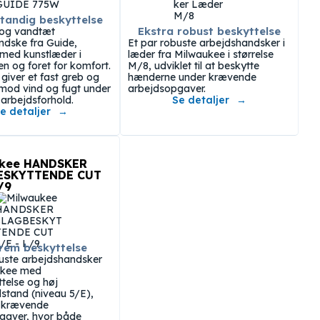
tandig beskyttelse
Ekstra robust beskyttelse
 og vandtæt
ndske fra Guide,
Et par robuste arbejdshandsker i
t med kunstlæder i
læder fra Milwaukee i størrelse
n og foret for komfort.
M/8, udviklet til at beskytte
iver et fast greb og
hænderne under krævende
mod vind og fugt under
arbejdsopgaver.
arbejdsforhold.
Se detaljer
e detaljer
ukee HANDSKER
ESKYTTENDE CUT
/9
rem beskyttelse
buste arbejdshandsker
ukee med
telse og høj
tand (niveau 5/E),
il krævende
gaver, hvor både