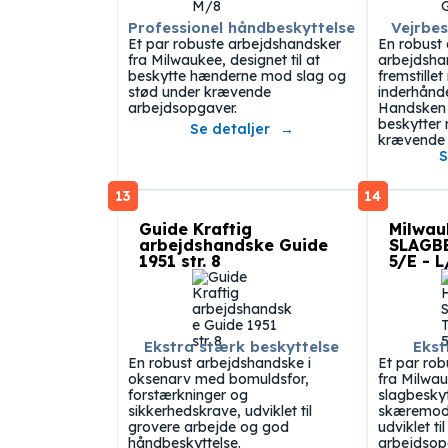
Professionel håndbeskyttelse
Vejrbes
Et par robuste arbejdshandsker
En robust
fra Milwaukee, designet til at
arbejdsha
beskytte hænderne mod slag og
fremstille
stød under krævende
inderhånde
arbejdsopgaver.
Handsken g
beskytter 
Se detaljer
krævende 
S
13
14
Guide Kraftig
Milwa
arbejdshandske Guide
SLAGB
1951 str. 8
5/E - L
Ekstra stærk beskyttelse
Ekst
En robust arbejdshandske i
Et par ro
oksenarv med bomuldsfor,
fra Milwa
forstærkninger og
slagbeskyt
sikkerhedskrave, udviklet til
skæremods
grovere arbejde og god
udviklet t
håndbeskyttelse.
arbejdsop