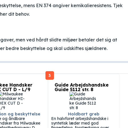
kyttelse, mens EN 374 angiver kemikalieresistens. Tjek
her dit behov.
pgaver, men ved hårdt slidte miljøer betaler det sig at
ver bedre beskyttelse og skal udskiftes sjældnere.
3
kee Handsker
Guide Arbejdshandske
 CUT D - L/9
Guide 5112 str. 8
ion og beskyttelse
Holdbart greb
te og åndbare
En halvforet arbejdshandske i
ndsker fra Milwaukee
syntetisk læder med god
fasthedsniveau D,
fingerføling, forstærkning over