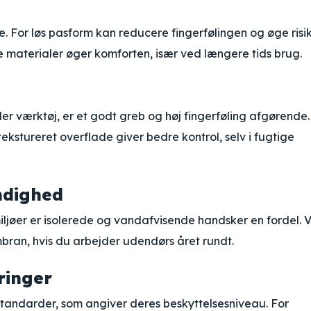
. For løs pasform kan reducere fingerfølingen og øge risi
e materialer øger komforten, især ved længere tids brug.
r værktøj, er et godt greb og høj fingerføling afgørende.
stureret overflade giver bedre kontrol, selv i fugtige
ndighed
iljøer er isolerede og vandafvisende handsker en fordel. 
ran, hvis du arbejder udendørs året rundt.
ringer
andarder, som angiver deres beskyttelsesniveau. For