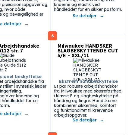
il præcisionsopgaver og
knoerne og elastik ved
g, hvor både
håndleddet for en sikker pasform.
se og bevægelighed er
Se detaljer
e detaljer
6
Arbejdshandske
Milwaukee HANDSKER
112 str. 7
SLAGBESKYTTENDE CUT
5/E - XXL/11
sionel beskyttelse
Ekstrem håndbeskyttelse
et arbejdshandske fra
stillet i syntetisk læder
Et par robuste arbejdshandsker
ngerføling,
fra Milwaukee med skærefasthed
ing over knoerne og
i klasse E og slagbeskyttelse på
d håndleddet for en
håndryg og fingre. Handskerne
form.
kombinerer sikkerhed, komfort
og funktionalitet til krævende
e detaljer
arbejdsopgaver.
Se detaljer