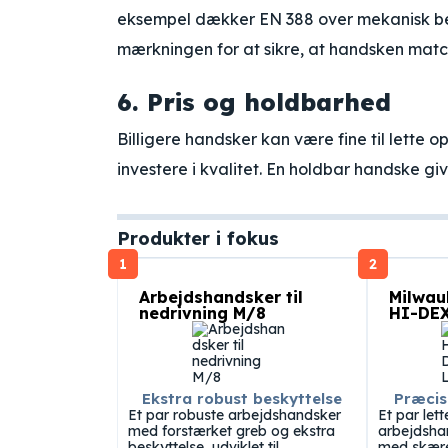
eksempel dækker EN 388 over mekanisk bes
mærkningen for at sikre, at handsken matc
6. Pris og holdbarhed
Billigere handsker kan være fine til lette o
investere i kvalitet. En holdbar handske gi
Produkter i fokus
1
2
Arbejdshandsker til
Milwau
nedrivning M/8
HI-DEX
Ekstra robust beskyttelse
Præcis
Et par robuste arbejdshandsker
Et par let
med forstærket greb og ekstra
arbejdsha
beskyttelse, udviklet til
med skære