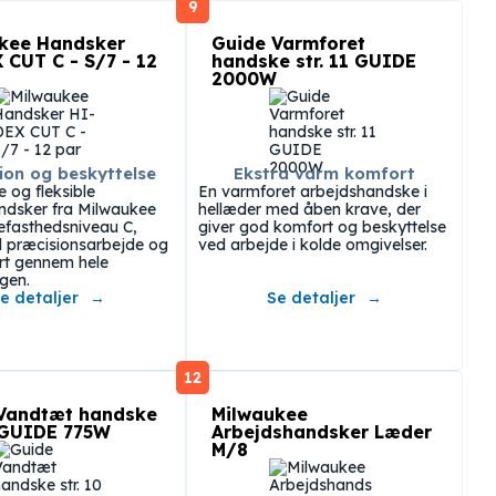
9
kee Handsker
Guide Varmforet
 CUT C - S/7 - 12
handske str. 11 GUIDE
2000W
ion og beskyttelse
Ekstra varm komfort
e og fleksible
En varmforet arbejdshandske i
ndsker fra Milwaukee
hellæder med åben krave, der
fasthedsniveau C,
giver god komfort og beskyttelse
il præcisionsarbejde og
ved arbejde i kolde omgivelser.
rt gennem hele
gen.
e detaljer
Se detaljer
12
Vandtæt handske
Milwaukee
0 GUIDE 775W
Arbejdshandsker Læder
M/8