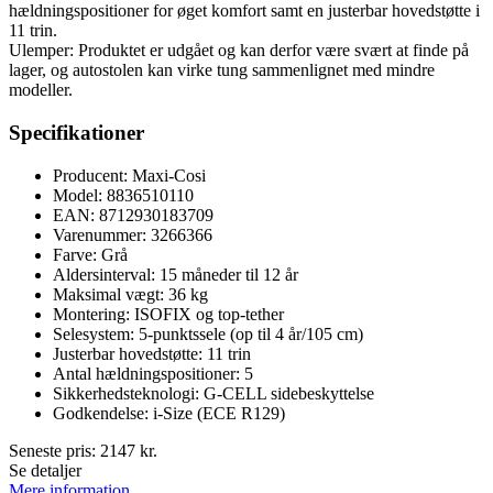
hældningspositioner for øget komfort samt en justerbar hovedstøtte i
11 trin.
Ulemper: Produktet er udgået og kan derfor være svært at finde på
lager, og autostolen kan virke tung sammenlignet med mindre
modeller.
Specifikationer
Producent: Maxi-Cosi
Model: 8836510110
EAN: 8712930183709
Varenummer: 3266366
Farve: Grå
Aldersinterval: 15 måneder til 12 år
Maksimal vægt: 36 kg
Montering: ISOFIX og top-tether
Selesystem: 5-punktssele (op til 4 år/105 cm)
Justerbar hovedstøtte: 11 trin
Antal hældningspositioner: 5
Sikkerhedsteknologi: G-CELL sidebeskyttelse
Godkendelse: i-Size (ECE R129)
Seneste pris:
2147
kr.
Se detaljer
Mere information