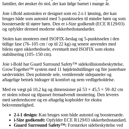
familier, der ønsker én stol, der kan følge barnet i mange år.
Joie i-Bold autostolen er designet som en 2-i-1 løsning, der kan
bruges både som autostol med 5-punktsselen til mindre børn og som
boostersæde til større børn. Den er i-Size godkendt (ECE R129/03)
og opfylder dermed moderne sikkerhedsstandarder.
Stolen kan monteres med ISOFIX-beslag og 5-punktsselen i den
tidlige fase (76–105 cm / op til 22 kg) og senere anvendes med
bilens egen sikkerhedssele, eventuelt med ISOFIX som ekstra
stabilisering (105–150 cm).
Joie i-Bold har Guard Surround Safety™ sidekollisionsbeskyttelse,
GrowTogether™ system med 11 højdeindstillinger og fire justerbare
sædevinkler. Den polstrede sele, ventilerende sidepaneler og
aftagelige betræk bidrager til komfort og nem vedligeholdelse.
Med en vægt på 10,2 kg og dimensioner på 53 × 45,5 × 59–82 cm
er stolen robust og tilpasset fremadvendt montering. Den leveres
med sædereducere og en aftagelig kopholder for ekstra
bekvemmelighed.
2-i-1 design:
Kan bruges som både autostol og boostersæde.
i-Size godkendt:
Opfylder ECE R129/03 sikkerhedsstandard.
Guard Surround Safety™:
Forstærket sidebeskyttelse ved