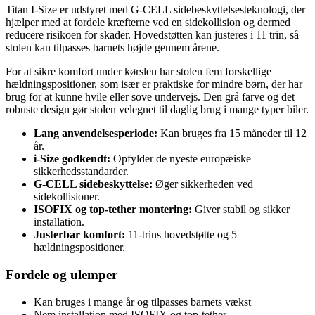
Titan I-Size er udstyret med G-CELL sidebeskyttelsesteknologi, der
hjælper med at fordele kræfterne ved en sidekollision og dermed
reducere risikoen for skader. Hovedstøtten kan justeres i 11 trin, så
stolen kan tilpasses barnets højde gennem årene.
For at sikre komfort under kørslen har stolen fem forskellige
hældningspositioner, som især er praktiske for mindre børn, der har
brug for at kunne hvile eller sove undervejs. Den grå farve og det
robuste design gør stolen velegnet til daglig brug i mange typer biler.
Lang anvendelsesperiode:
Kan bruges fra 15 måneder til 12
år.
i-Size godkendt:
Opfylder de nyeste europæiske
sikkerhedsstandarder.
G-CELL sidebeskyttelse:
Øger sikkerheden ved
sidekollisioner.
ISOFIX og top-tether montering:
Giver stabil og sikker
installation.
Justerbar komfort:
11-trins hovedstøtte og 5
hældningspositioner.
Fordele og ulemper
Kan bruges i mange år og tilpasses barnets vækst
Nem installation med ISOFIX og top-tether