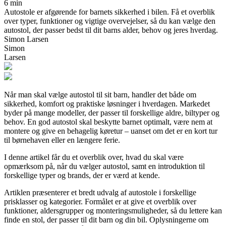
6 min
Autostole er afgørende for barnets sikkerhed i bilen. Få et overblik
over typer, funktioner og vigtige overvejelser, så du kan vælge den
autostol, der passer bedst til dit barns alder, behov og jeres hverdag.
Simon Larsen
Simon
Larsen
Når man skal vælge autostol til sit barn, handler det både om
sikkerhed, komfort og praktiske løsninger i hverdagen. Markedet
byder på mange modeller, der passer til forskellige aldre, biltyper og
behov. En god autostol skal beskytte barnet optimalt, være nem at
montere og give en behagelig køretur – uanset om det er en kort tur
til børnehaven eller en længere ferie.
I denne artikel får du et overblik over, hvad du skal være
opmærksom på, når du vælger autostol, samt en introduktion til
forskellige typer og brands, der er værd at kende.
Artiklen præsenterer et bredt udvalg af autostole i forskellige
prisklasser og kategorier. Formålet er at give et overblik over
funktioner, aldersgrupper og monteringsmuligheder, så du lettere kan
finde en stol, der passer til dit barn og din bil. Oplysningerne om