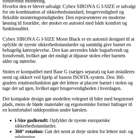
forudvendt montering.
Hvorfor den er blevet udvalgt: Cybex SIRONA G I-SIZE er udvalgt
for sin kombination af sikkerhedsstandard, brugervenlighed og
fleksible monteringsmuligheder. Den repræsenterer en moderne
løsning til forældre, der ønsker en autostol med både komfort og
funktionalitet.
Cybex SIRONA G I-SIZE Moon Black er en autostol designet til at
opfylde de nyeste sikkerhedsstandarder og samtidig give barnet en
behagelig køreoplevelse. Den kan anvendes både bagudvendt og
forudvendt, hvilket gør det muligt at tilpasse stolen efter barnets
alder og størrelse.
Stolen er kompatibel med Base G (sælges separat) og kan installeres
nemt og sikkert ved hjælp af basens ISOFIX-system. Den 360-
graders rotationsfunktion gør det lettere at placere barnet i stolen og
tage det ud igen, hvilket øger brugervenligheden i hverdagen.
Det kompakte design gør modellen velegnet til biler med begrænset
plads, mens de bløde materialer og ergonomiske former bidrager til
en komfortabel siddeposition under kørslen.
i-Size godkendt:
Opfylder de nyeste europæiske
sikkerhedsstandarder.
360° rotation:
Gør det nemt at dreje stolen for lettere ind- og
udstigning.