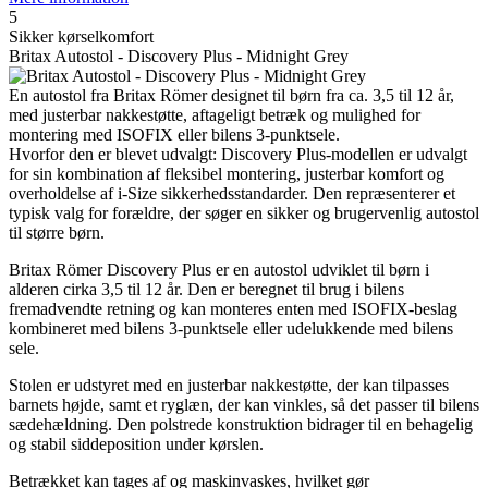
5
Sikker kørselkomfort
Britax Autostol - Discovery Plus - Midnight Grey
En autostol fra Britax Römer designet til børn fra ca. 3,5 til 12 år,
med justerbar nakkestøtte, aftageligt betræk og mulighed for
montering med ISOFIX eller bilens 3-punktsele.
Hvorfor den er blevet udvalgt: Discovery Plus-modellen er udvalgt
for sin kombination af fleksibel montering, justerbar komfort og
overholdelse af i-Size sikkerhedsstandarder. Den repræsenterer et
typisk valg for forældre, der søger en sikker og brugervenlig autostol
til større børn.
Britax Römer Discovery Plus er en autostol udviklet til børn i
alderen cirka 3,5 til 12 år. Den er beregnet til brug i bilens
fremadvendte retning og kan monteres enten med ISOFIX-beslag
kombineret med bilens 3-punktsele eller udelukkende med bilens
sele.
Stolen er udstyret med en justerbar nakkestøtte, der kan tilpasses
barnets højde, samt et ryglæn, der kan vinkles, så det passer til bilens
sædehældning. Den polstrede konstruktion bidrager til en behagelig
og stabil siddeposition under kørslen.
Betrækket kan tages af og maskinvaskes, hvilket gør