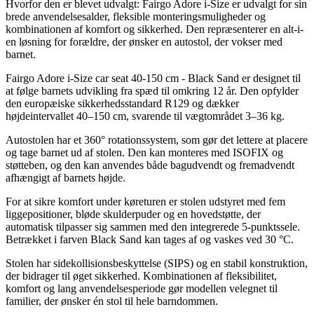
Hvorfor den er blevet udvalgt: Fairgo Adore i-Size er udvalgt for sin
brede anvendelsesalder, fleksible monteringsmuligheder og
kombinationen af komfort og sikkerhed. Den repræsenterer en alt-i-
en løsning for forældre, der ønsker en autostol, der vokser med
barnet.
Fairgo Adore i-Size car seat 40-150 cm - Black Sand er designet til
at følge barnets udvikling fra spæd til omkring 12 år. Den opfylder
den europæiske sikkerhedsstandard R129 og dækker
højdeintervallet 40–150 cm, svarende til vægtområdet 3–36 kg.
Autostolen har et 360° rotationssystem, som gør det lettere at placere
og tage barnet ud af stolen. Den kan monteres med ISOFIX og
støtteben, og den kan anvendes både bagudvendt og fremadvendt
afhængigt af barnets højde.
For at sikre komfort under køreturen er stolen udstyret med fem
liggepositioner, bløde skulderpuder og en hovedstøtte, der
automatisk tilpasser sig sammen med den integrerede 5-punktssele.
Betrækket i farven Black Sand kan tages af og vaskes ved 30 °C.
Stolen har sidekollisionsbeskyttelse (SIPS) og en stabil konstruktion,
der bidrager til øget sikkerhed. Kombinationen af fleksibilitet,
komfort og lang anvendelsesperiode gør modellen velegnet til
familier, der ønsker én stol til hele barndommen.