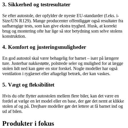
3. Sikkerhed og testresultater
Se efter autostole, der opfylder de nyeste EU-standarder (f.eks. i-
Size/UN R129). Mange producenter offentliggør også resultater fra
uafhængige tests, som kan give ekstra tryghed. Husk, at korrekt
brug og montering ofte har lige så stor betydning som selve stolens
konstruktion.
4. Komfort og justeringsmuligheder
En god autostol skal være behagelig for barnet – især på længere
ture. Justerbar nakkestøtte, polstrede seler og mulighed for at lægge
stolen lidt ned kan gøre en stor forskel. Nogle modeller har også
ventilation i ryglænet eller aftageligt betræk, der kan vaskes.
5. Vægt og fleksibilitet
Hvis du ofte flytter autostolen mellem flere biler, kan det være en
fordel at vælge en let model eller en base, der gør det nemt at klikke
stolen af og på. Drejbare modeller gør det lettere at få barnet ind og
ud af bilen.
Produkter i fokus