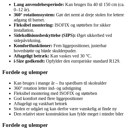
Lang anvendelsesperiode:
Kan bruges fra 40 til 150 cm (ca.
0–12 år).
360° rotationssystem:
Gør det nemt at dreje stolen for lettere
adgang til barnet.
Fleksibel montering:
ISOFIX og støtteben for sikker
installation.
Sidekollisionsbeskyttelse (SIPS):
Øget sikkerhed ved
sidepåvirkning.
Komfortfunktioner:
Fem liggepositioner, justerbar
hovedstøtte og bløde skulderpuder.
Aftageligt betræk:
Kan vaskes ved 30 °C.
i-Size godkendt:
Opfylder den europæiske standard R129.
Fordele og ulemper
Kan bruges i mange år – fra spædbarn til skolealder
360° rotation letter ind- og udstigning
Fleksibel montering med ISOFIX og støtteben
God komfort med flere liggepositioner
Aftageligt og vaskbart betræk
Stolen er udgået og kan derfor være vanskelig at finde ny
Den relativt store konstruktion kan fylde meget i mindre biler
Fordele og ulemper