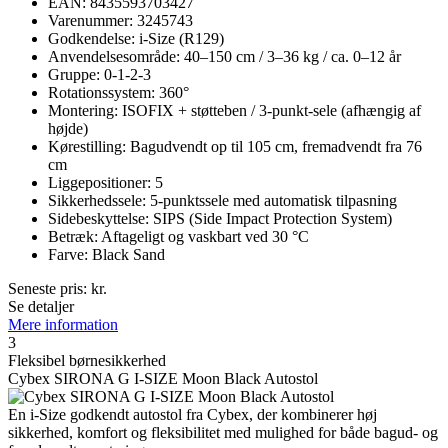
EAN: 8435593703427
Varenummer: 3245743
Godkendelse: i-Size (R129)
Anvendelsesområde: 40–150 cm / 3–36 kg / ca. 0–12 år
Gruppe: 0-1-2-3
Rotationssystem: 360°
Montering: ISOFIX + støtteben / 3-punkt-sele (afhængig af
højde)
Kørestilling: Bagudvendt op til 105 cm, fremadvendt fra 76
cm
Liggepositioner: 5
Sikkerhedssele: 5-punktssele med automatisk tilpasning
Sidebeskyttelse: SIPS (Side Impact Protection System)
Betræk: Aftageligt og vaskbart ved 30 °C
Farve: Black Sand
Seneste pris:
kr.
Se detaljer
Mere information
3
Fleksibel børnesikkerhed
Cybex SIRONA G I-SIZE Moon Black Autostol
En i-Size godkendt autostol fra Cybex, der kombinerer høj
sikkerhed, komfort og fleksibilitet med mulighed for både bagud- og