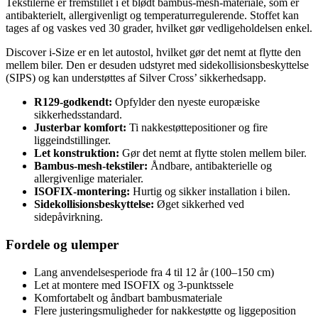
Tekstilerne er fremstillet i et blødt bambus-mesh-materiale, som er
antibakterielt, allergivenligt og temperaturregulerende. Stoffet kan
tages af og vaskes ved 30 grader, hvilket gør vedligeholdelsen enkel.
Discover i-Size er en let autostol, hvilket gør det nemt at flytte den
mellem biler. Den er desuden udstyret med sidekollisionsbeskyttelse
(SIPS) og kan understøttes af Silver Cross’ sikkerhedsapp.
R129-godkendt:
Opfylder den nyeste europæiske
sikkerhedsstandard.
Justerbar komfort:
Ti nakkestøttepositioner og fire
liggeindstillinger.
Let konstruktion:
Gør det nemt at flytte stolen mellem biler.
Bambus-mesh-tekstiler:
Åndbare, antibakterielle og
allergivenlige materialer.
ISOFIX-montering:
Hurtig og sikker installation i bilen.
Sidekollisionsbeskyttelse:
Øget sikkerhed ved
sidepåvirkning.
Fordele og ulemper
Lang anvendelsesperiode fra 4 til 12 år (100–150 cm)
Let at montere med ISOFIX og 3-punktssele
Komfortabelt og åndbart bambusmateriale
Flere justeringsmuligheder for nakkestøtte og liggeposition