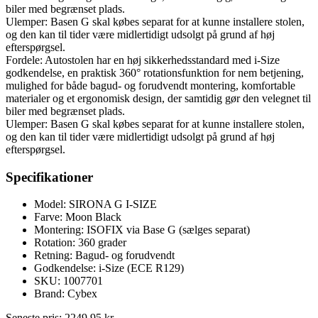
biler med begrænset plads.
Ulemper: Basen G skal købes separat for at kunne installere stolen,
og den kan til tider være midlertidigt udsolgt på grund af høj
efterspørgsel.
Fordele: Autostolen har en høj sikkerhedsstandard med i-Size
godkendelse, en praktisk 360° rotationsfunktion for nem betjening,
mulighed for både bagud- og forudvendt montering, komfortable
materialer og et ergonomisk design, der samtidig gør den velegnet til
biler med begrænset plads.
Ulemper: Basen G skal købes separat for at kunne installere stolen,
og den kan til tider være midlertidigt udsolgt på grund af høj
efterspørgsel.
Specifikationer
Model: SIRONA G I-SIZE
Farve: Moon Black
Montering: ISOFIX via Base G (sælges separat)
Rotation: 360 grader
Retning: Bagud- og forudvendt
Godkendelse: i-Size (ECE R129)
SKU: 1007701
Brand: Cybex
Seneste pris:
2249,95
kr.