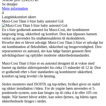
Se detaljer
Mere information
4
Langtidskomfort sikret
Maxi-Cosi Titan I-Size baby autostol Grå
En i-Size godkendt autostol fra Maxi-Cosi, der kombinerer
langvarig brug, sikkerhed og komfort. Den kan tilpasses barnets
vækst og anvendes fra småbørnsalderen til skolealderen.
Hvorfor den er blevet udvalgt: Maxi-Cosi Titan I-Size er udvalgt for
sin kombination af fleksibilitet, sikkerhed og brugervenlighed. Den
repræsenterer en autostol, der kan følge barnet gennem flere
udviklingsfaser og opfylder moderne sikkerhedsstandarder.
Maxi-Cosi Titan I-Size er en autostol designet til at vokse med
barnet og dække aldersspændet fra cirka 15 måneder til 12 år. Den
er godkendt efter i-Size standarden og kombinerer sikkerhed,
komfort og lang levetid i én løsning.
Stolen monteres med ISOFIX og top-tether, hvilket giver en stabil
og sikker installation i bilen. For de yngste børn anvendes et 5-
punktssele-system, som kan bruges op til cirka 4 år eller 105 cm
højde. Når barnet bliver ældre, kan selen fjernes, og bilens egen
sikkerhedssele bruges i stedet.