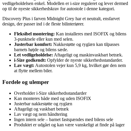
vedligeholdelsen enkel. Modellen er i-size reguleret og lever dermed
op til de nyeste sikkerhedskrav for autostole i denne kategori.
Discovery Plus i farven Midnight Grey har et neutralt, ensfarvet
design, der passer ind i de fleste bilinteriører.
Fleksibel montering:
Kan installeres med ISOFIX og bilens
3-punktsele eller kun med selen.
Justerbar komfort:
Nakkestøtte og ryglæn kan tilpasses
barnets højde og bilens sæde.
Let vedligeholdelse:
Aftageligt og maskinvaskbart betræk.
i-Size godkendt:
Opfylder de nyeste sikkerhedsstandarder.
Lav vægt:
Autostolen vejer kun 5,9 kg, hvilket gør den nem
at flytte mellem biler.
Fordele og ulemper
Overholder i-Size sikkerhedsstandarder
Kan monteres både med og uden ISOFIX
Justerbar nakkestøtte og ryglæn
Aftageligt og vaskbart betræk
Lav vægt og nem håndtering
Ingen intern sele – barnet fastspændes med bilens sele
Produktet er udgået og kan være vanskeligt at finde på lager