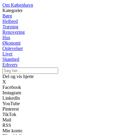
Om København
Kategorier
Børn
Helbred
Træning
Renovering
Hus
Økonomi
Oplevelser
Livet
Skønhed
Erhverv
Del og vis hjerte
X
Facebook
Instagram
LinkedIn
YouTube
Pinterest
TikTok
Mail
RSS
Min konto