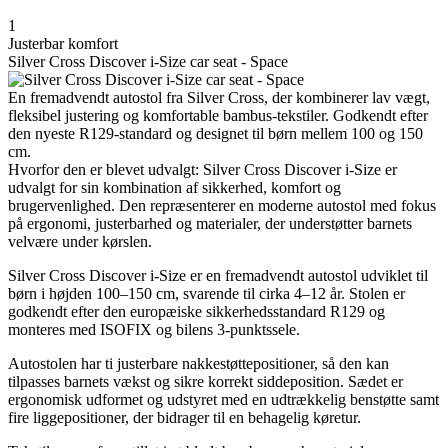
1
Justerbar komfort
Silver Cross Discover i-Size car seat - Space
En fremadvendt autostol fra Silver Cross, der kombinerer lav vægt,
fleksibel justering og komfortable bambus-tekstiler. Godkendt efter
den nyeste R129-standard og designet til børn mellem 100 og 150
cm.
Hvorfor den er blevet udvalgt: Silver Cross Discover i-Size er
udvalgt for sin kombination af sikkerhed, komfort og
brugervenlighed. Den repræsenterer en moderne autostol med fokus
på ergonomi, justerbarhed og materialer, der understøtter barnets
velvære under kørslen.
Silver Cross Discover i-Size er en fremadvendt autostol udviklet til
børn i højden 100–150 cm, svarende til cirka 4–12 år. Stolen er
godkendt efter den europæiske sikkerhedsstandard R129 og
monteres med ISOFIX og bilens 3-punktssele.
Autostolen har ti justerbare nakkestøttepositioner, så den kan
tilpasses barnets vækst og sikre korrekt siddeposition. Sædet er
ergonomisk udformet og udstyret med en udtrækkelig benstøtte samt
fire liggepositioner, der bidrager til en behagelig køretur.