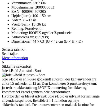
Varenummer: 3267304
Modelnummer: 2000036853
EAN: 4000984707205
Højde (barn): 100–150 cm
Alder: 3,5–12 år
Vægt (barn): 15–36 kg
Retning: Forudvendt
Montering: ISOFIX og/eller 3-punktsele
Autostolens vægt: 5,9 kg
Dimensioner: 44 × 63–83 × 42 cm (B × H × D)
Seneste pris:
kr.
Se detaljer
Mere information
6
Sikker rejsekomfort
Joie i-Bold Autostol - Sort
Joie i-Bold er en i-Size godkendt autostol, der kan anvendes fra
cirka 15 måneder til 12 år. Den kombinerer 5-punktsselesystem,
justerbar nakkestøtte og ISOFIX-montering for sikker og
komfortabel kørsel gennem hele barndommen.
Hvorfor den er blevet udvalgt: Joie i-Bold er udvalgt for sin lange
anvendelsesperiode, fleksible 2-i-1 funktion og høje
sikkerhedsstandard. Den repræsenterer en praktisk løsning for