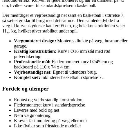
rebound-effekt. Kurven er fjedermonteret og har en diameter på 45
cm, hvilket svarer til standardstørrelsen i basketball.
Der medfølger et vejrbestandigt net samt en basketball i størrelse 7,
så sættet er klar til brug med det samme. Den samlede dybde fra
væg til kurvens yderste kant er 95 cm, og hele konstruktionen vejer
11,1 kg, hvilket giver stabilitet under spil.
Vægmonteret design:
Monteres direkte på væg, husmur eller
garage.
Kraftig konstruktion:
Kurv i Ø16 mm stål med rød
pulverlakering.
Professionelle mål:
Fjedermonteret kurv i Ø45 cm og
backboard på 110 x 74 x 4 cm.
Vejrbestandigt net:
Egnet til udendørs brug.
Komplet sæt:
Inkluderer basketball i størrelse 7.
Fordele og ulemper
Robust og vejrbestandig konstruktion
Fjedermonteret kurv i standardstørrelse
Leveres med bold og net
Nem vægmontering
Kræver fast montering på væg eller mur
Ikke flytbar som fritstående modeller