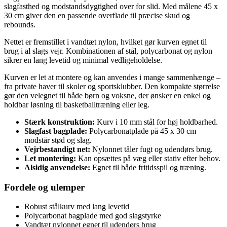
slagfasthed og modstandsdygtighed over for slid. Med målene 45 x
30 cm giver den en passende overflade til præcise skud og
rebounds.
Nettet er fremstillet i vandtæt nylon, hvilket gør kurven egnet til
brug i al slags vejr. Kombinationen af stål, polycarbonat og nylon
sikrer en lang levetid og minimal vedligeholdelse.
Kurven er let at montere og kan anvendes i mange sammenhænge –
fra private haver til skoler og sportsklubber. Den kompakte størrelse
gør den velegnet til både børn og voksne, der ønsker en enkel og
holdbar løsning til basketballtræning eller leg.
Stærk konstruktion:
Kurv i 10 mm stål for høj holdbarhed.
Slagfast bagplade:
Polycarbonatplade på 45 x 30 cm
modstår stød og slag.
Vejrbestandigt net:
Nylonnet tåler fugt og udendørs brug.
Let montering:
Kan opsættes på væg eller stativ efter behov.
Alsidig anvendelse:
Egnet til både fritidsspil og træning.
Fordele og ulemper
Robust stålkurv med lang levetid
Polycarbonat bagplade med god slagstyrke
Vandtæt nylonnet egnet til udendørs brug