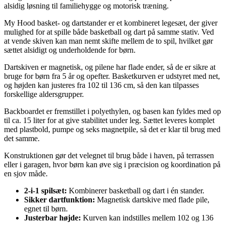
alsidig løsning til familiehygge og motorisk træning.
My Hood basket- og dartstander er et kombineret legesæt, der giver
mulighed for at spille både basketball og dart på samme stativ. Ved
at vende skiven kan man nemt skifte mellem de to spil, hvilket gør
sættet alsidigt og underholdende for børn.
Dartskiven er magnetisk, og pilene har flade ender, så de er sikre at
bruge for børn fra 5 år og opefter. Basketkurven er udstyret med net,
og højden kan justeres fra 102 til 136 cm, så den kan tilpasses
forskellige aldersgrupper.
Backboardet er fremstillet i polyethylen, og basen kan fyldes med op
til ca. 15 liter for at give stabilitet under leg. Sættet leveres komplet
med plastbold, pumpe og seks magnetpile, så det er klar til brug med
det samme.
Konstruktionen gør det velegnet til brug både i haven, på terrassen
eller i garagen, hvor børn kan øve sig i præcision og koordination på
en sjov måde.
2-i-1 spilsæt:
Kombinerer basketball og dart i én stander.
Sikker dartfunktion:
Magnetisk dartskive med flade pile,
egnet til børn.
Justerbar højde:
Kurven kan indstilles mellem 102 og 136