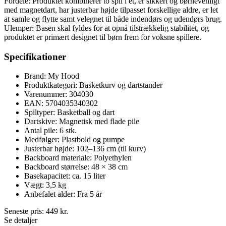
Fordele: Produktet kombinerer to spil i ét, er sikkert og børnevenligt
med magnetdart, har justerbar højde tilpasset forskellige aldre, er let
at samle og flytte samt velegnet til både indendørs og udendørs brug.
Ulemper: Basen skal fyldes for at opnå tilstrækkelig stabilitet, og
produktet er primært designet til børn frem for voksne spillere.
Specifikationer
Brand: My Hood
Produktkategori: Basketkurv og dartstander
Varenummer: 304030
EAN: 5704035340302
Spiltyper: Basketball og dart
Dartskive: Magnetisk med flade pile
Antal pile: 6 stk.
Medfølger: Plastbold og pumpe
Justerbar højde: 102–136 cm (til kurv)
Backboard materiale: Polyethylen
Backboard størrelse: 48 × 38 cm
Basekapacitet: ca. 15 liter
Vægt: 3,5 kg
Anbefalet alder: Fra 5 år
Seneste pris:
449
kr.
Se detaljer