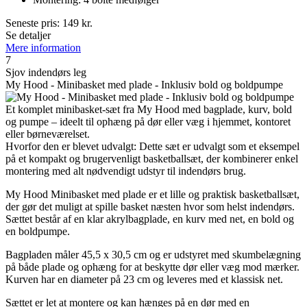
Seneste pris:
149
kr.
Se detaljer
Mere information
7
Sjov indendørs leg
My Hood - Minibasket med plade - Inklusiv bold og boldpumpe
Et komplet minibasket-sæt fra My Hood med bagplade, kurv, bold
og pumpe – ideelt til ophæng på dør eller væg i hjemmet, kontoret
eller børneværelset.
Hvorfor den er blevet udvalgt: Dette sæt er udvalgt som et eksempel
på et kompakt og brugervenligt basketballsæt, der kombinerer enkel
montering med alt nødvendigt udstyr til indendørs brug.
My Hood Minibasket med plade er et lille og praktisk basketballsæt,
der gør det muligt at spille basket næsten hvor som helst indendørs.
Sættet består af en klar akrylbagplade, en kurv med net, en bold og
en boldpumpe.
Bagpladen måler 45,5 x 30,5 cm og er udstyret med skumbelægning
på både plade og ophæng for at beskytte dør eller væg mod mærker.
Kurven har en diameter på 23 cm og leveres med et klassisk net.
Sættet er let at montere og kan hænges på en dør med en