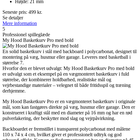
Højde: 21 mm
Seneste pris:
499
kr.
Se detaljer
Mere information
5
Professionel spilleglæde
My Hood Basketkurv Pro med bold
En solid basketkurv i stål med backboard i polycarbonat, designet til
montering på væg, husmur eller garage. Leveres med basketball i
størrelse 7.
Hvorfor den er blevet udvalgt: My Hood Basketkurv Pro med bold
er udvalgt som et eksempel på en vægmonteret basketkurv i fuld
størrelse, der kombinerer holdbarhed, realistiske mål og
vejrbestandige materialer – velegnet til både fritidsspil og træning
derhjemme.
My Hood Basketkurv Pro er en vægmonteret basketkurv i originale
mål, som kan fastgøres direkte på væg, husmur eller garage. Den er
konstrueret i kraftigt stål med en diameter på 16 mm og har en rød
pulverlakering, der beskytter mod slag og vejrpåvirkning.
Backboardet er fremstillet i transparent polycarbonat med målene
110 x 74 x 4 cm, hvilket giver et professionelt udtryk og god