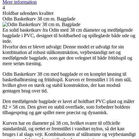
Mere information
4
Holdbar udendørs kvalitet
Odin Basketkurv 38 cm m. Bagplade
En solid basketkurv fra Odin med 38 cm diameter og medfølgende
bagplade i PVC, designet til holdbarhed og spilleglæde både ude og
inde.
Hvorfor den er blevet udvalgt: Denne model er udvalgt for sin
kombination af robust stålkonstruktion, vejrbestandigt net og
medfølgende bagplade, som gør den velegnet til både fritidsspil og
mere seriøs træning.
Odin Basketkurv 38 cm med bagplade er en komplet løsning til
basketballtræning og fritidsspil. Kurven er fremstillet i 16 mm stål,
hvilket giver en stærk og stabil konstruktion, der kan modstå
gentagen brug over tid.
Den medfølgende bagplade er lavet af holdbart PVC-plast og måler
82 × 58 cm. Den giver en stabil overflade, som forbedrer boldens
tilbagespring og gør spillet mere præcist og dynamisk.
Kurven har en diameter på 38 cm, hvilket svarer til officielle
standardmål, og nettet er fremstillet i vandtæt nylon, så det kan
bruges i al slags vejr. Kombinationen af stålramme og vejrbestandigt