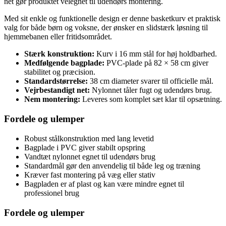
net gør produktet velegnet til udendørs montering.
Med sit enkle og funktionelle design er denne basketkurv et praktisk
valg for både børn og voksne, der ønsker en slidstærk løsning til
hjemmebanen eller fritidsområdet.
Stærk konstruktion:
Kurv i 16 mm stål for høj holdbarhed.
Medfølgende bagplade:
PVC-plade på 82 × 58 cm giver
stabilitet og præcision.
Standardstørrelse:
38 cm diameter svarer til officielle mål.
Vejrbestandigt net:
Nylonnet tåler fugt og udendørs brug.
Nem montering:
Leveres som komplet sæt klar til opsætning.
Fordele og ulemper
Robust stålkonstruktion med lang levetid
Bagplade i PVC giver stabilt opspring
Vandtæt nylonnet egnet til udendørs brug
Standardmål gør den anvendelig til både leg og træning
Kræver fast montering på væg eller stativ
Bagpladen er af plast og kan være mindre egnet til
professionel brug
Fordele og ulemper