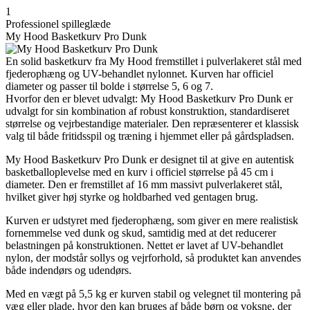
1
Professionel spilleglæde
My Hood Basketkurv Pro Dunk
En solid basketkurv fra My Hood fremstillet i pulverlakeret stål med
fjederophæng og UV-behandlet nylonnet. Kurven har officiel
diameter og passer til bolde i størrelse 5, 6 og 7.
Hvorfor den er blevet udvalgt: My Hood Basketkurv Pro Dunk er
udvalgt for sin kombination af robust konstruktion, standardiseret
størrelse og vejrbestandige materialer. Den repræsenterer et klassisk
valg til både fritidsspil og træning i hjemmet eller på gårdspladsen.
My Hood Basketkurv Pro Dunk er designet til at give en autentisk
basketballoplevelse med en kurv i officiel størrelse på 45 cm i
diameter. Den er fremstillet af 16 mm massivt pulverlakeret stål,
hvilket giver høj styrke og holdbarhed ved gentagen brug.
Kurven er udstyret med fjederophæng, som giver en mere realistisk
fornemmelse ved dunk og skud, samtidig med at det reducerer
belastningen på konstruktionen. Nettet er lavet af UV-behandlet
nylon, der modstår sollys og vejrforhold, så produktet kan anvendes
både indendørs og udendørs.
Med en vægt på 5,5 kg er kurven stabil og velegnet til montering på
væg eller plade, hvor den kan bruges af både børn og voksne, der