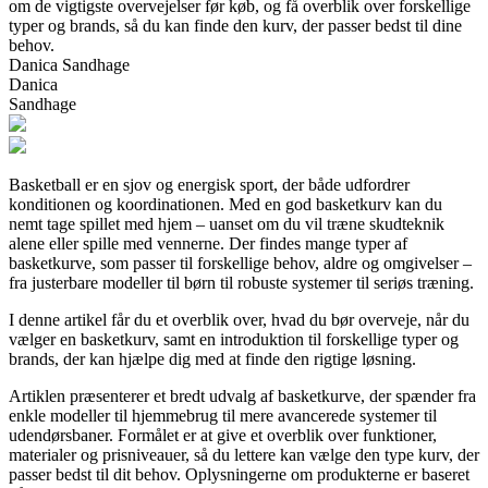
om de vigtigste overvejelser før køb, og få overblik over forskellige
typer og brands, så du kan finde den kurv, der passer bedst til dine
behov.
Danica Sandhage
Danica
Sandhage
Basketball er en sjov og energisk sport, der både udfordrer
konditionen og koordinationen. Med en god basketkurv kan du
nemt tage spillet med hjem – uanset om du vil træne skudteknik
alene eller spille med vennerne. Der findes mange typer af
basketkurve, som passer til forskellige behov, aldre og omgivelser –
fra justerbare modeller til børn til robuste systemer til seriøs træning.
I denne artikel får du et overblik over, hvad du bør overveje, når du
vælger en basketkurv, samt en introduktion til forskellige typer og
brands, der kan hjælpe dig med at finde den rigtige løsning.
Artiklen præsenterer et bredt udvalg af basketkurve, der spænder fra
enkle modeller til hjemmebrug til mere avancerede systemer til
udendørsbaner. Formålet er at give et overblik over funktioner,
materialer og prisniveauer, så du lettere kan vælge den type kurv, der
passer bedst til dit behov. Oplysningerne om produkterne er baseret