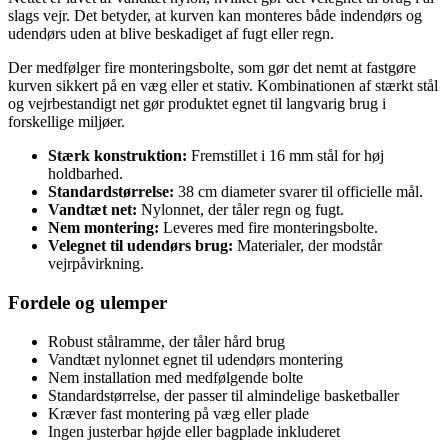
slags vejr. Det betyder, at kurven kan monteres både indendørs og
udendørs uden at blive beskadiget af fugt eller regn.
Der medfølger fire monteringsbolte, som gør det nemt at fastgøre
kurven sikkert på en væg eller et stativ. Kombinationen af stærkt stål
og vejrbestandigt net gør produktet egnet til langvarig brug i
forskellige miljøer.
Stærk konstruktion:
Fremstillet i 16 mm stål for høj
holdbarhed.
Standardstørrelse:
38 cm diameter svarer til officielle mål.
Vandtæt net:
Nylonnet, der tåler regn og fugt.
Nem montering:
Leveres med fire monteringsbolte.
Velegnet til udendørs brug:
Materialer, der modstår
vejrpåvirkning.
Fordele og ulemper
Robust stålramme, der tåler hård brug
Vandtæt nylonnet egnet til udendørs montering
Nem installation med medfølgende bolte
Standardstørrelse, der passer til almindelige basketballer
Kræver fast montering på væg eller plade
Ingen justerbar højde eller bagplade inkluderet