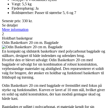
Vægt: 5,5 kg
Fjederophæng: Ja
Boldstørrelser: Passer til størrelse 5, 6 og 7
Seneste pris:
330
kr.
Se detaljer
Mere information
2
Holdbart basketgear
Odin Basketkurv 20 cm m. Bagplade
En kompakt og slidstærk basketkurv med polycarbonat bagplade og
stålkurv, designet til både indendørs og udendørs brug.
Hvorfor den er blevet udvalgt: Odin Basketkurv 20 cm med
bagplade er udvalgt for sin kombination af robust konstruktion,
vejrbestandige materialer og alsidighed. Den repræsenterer et solidt
valg for brugere, der ønsker en holdbar og funktionel basketkurv til
fritidsspil og træning.
Odin Basketkurv 20 cm med bagplade er fremstillet med fokus på
styrke og funktionalitet. Kurven er lavet af 10 mm stål, hvilket giver
en solid og stabil konstruktion, der kan modstå gentagne skud og
hårde kast.
Bagpladen er udført i polycarbonat, et materiale kendt for sin