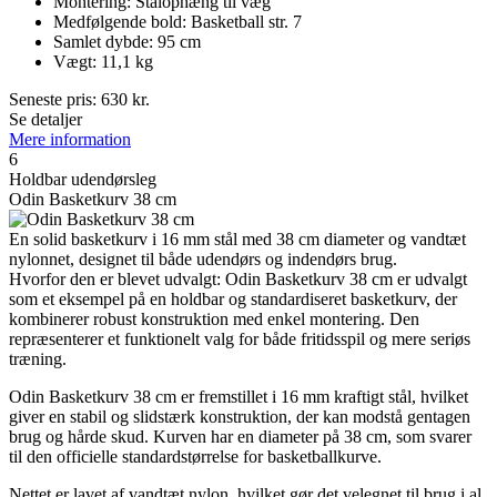
Montering: Stålophæng til væg
Medfølgende bold: Basketball str. 7
Samlet dybde: 95 cm
Vægt: 11,1 kg
Seneste pris:
630
kr.
Se detaljer
Mere information
6
Holdbar udendørsleg
Odin Basketkurv 38 cm
En solid basketkurv i 16 mm stål med 38 cm diameter og vandtæt
nylonnet, designet til både udendørs og indendørs brug.
Hvorfor den er blevet udvalgt: Odin Basketkurv 38 cm er udvalgt
som et eksempel på en holdbar og standardiseret basketkurv, der
kombinerer robust konstruktion med enkel montering. Den
repræsenterer et funktionelt valg for både fritidsspil og mere seriøs
træning.
Odin Basketkurv 38 cm er fremstillet i 16 mm kraftigt stål, hvilket
giver en stabil og slidstærk konstruktion, der kan modstå gentagen
brug og hårde skud. Kurven har en diameter på 38 cm, som svarer
til den officielle standardstørrelse for basketballkurve.
Nettet er lavet af vandtæt nylon, hvilket gør det velegnet til brug i al