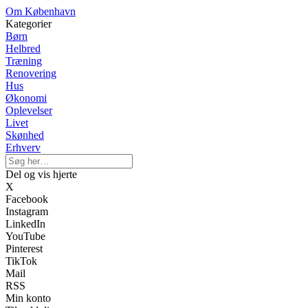
Om København
Kategorier
Børn
Helbred
Træning
Renovering
Hus
Økonomi
Oplevelser
Livet
Skønhed
Erhverv
Del og vis hjerte
X
Facebook
Instagram
LinkedIn
YouTube
Pinterest
TikTok
Mail
RSS
Min konto