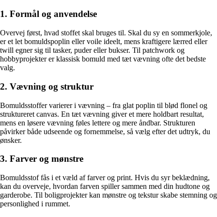
1. Formål og anvendelse
Overvej først, hvad stoffet skal bruges til. Skal du sy en sommerkjole,
er et let bomuldspoplin eller voile ideelt, mens kraftigere lærred eller
twill egner sig til tasker, puder eller bukser. Til patchwork og
hobbyprojekter er klassisk bomuld med tæt vævning ofte det bedste
valg.
2. Vævning og struktur
Bomuldsstoffer varierer i vævning – fra glat poplin til blød flonel og
struktureret canvas. En tæt vævning giver et mere holdbart resultat,
mens en løsere vævning føles lettere og mere åndbar. Strukturen
påvirker både udseende og fornemmelse, så vælg efter det udtryk, du
ønsker.
3. Farver og mønstre
Bomuldsstof fås i et væld af farver og print. Hvis du syr beklædning,
kan du overveje, hvordan farven spiller sammen med din hudtone og
garderobe. Til boligprojekter kan mønstre og tekstur skabe stemning og
personlighed i rummet.