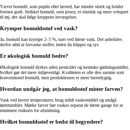
Vævet bomuld, som poplin eller lærred, har mindre stræk og holder
formen godt. Strikket bomuld, som jersey, er elastisk og mere velegnet
til tøj, der skal følge kroppens bevægelser.
Krymper bomuldsstof ved vask?
Ja, bomuld kan krympe 2–5 %, især ved første vask. Det anbefales
derfor altid at forvaske stoffet, inden du klipper og syr.
Er økologisk bomuld bedre?
Økologisk bomuld dyrkes uden pesticider og kemiske gødningsmidler,
hvilket gør det mere miljøvenligt. Kvaliteten er ofte den samme som
konventionel bomuld, men produktionen er mere bæredygtig.
Hvordan undgår jeg, at bomuldsstof mister farven?
Vask ved lavere temperaturer, brug mildt vaskemiddel og undgå
tørretumbler. Mørke farver bør vaskes separat de første gange for at
minimere risikoen for afsmitning.
Hvilket bomuldsstof er bedst til begyndere?