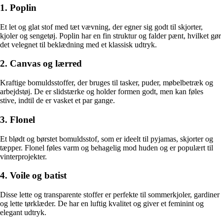
1. Poplin
Et let og glat stof med tæt vævning, der egner sig godt til skjorter,
kjoler og sengetøj. Poplin har en fin struktur og falder pænt, hvilket gør
det velegnet til beklædning med et klassisk udtryk.
2. Canvas og lærred
Kraftige bomuldsstoffer, der bruges til tasker, puder, møbelbetræk og
arbejdstøj. De er slidstærke og holder formen godt, men kan føles
stive, indtil de er vasket et par gange.
3. Flonel
Et blødt og børstet bomuldsstof, som er ideelt til pyjamas, skjorter og
tæpper. Flonel føles varm og behagelig mod huden og er populært til
vinterprojekter.
4. Voile og batist
Disse lette og transparente stoffer er perfekte til sommerkjoler, gardiner
og lette tørklæder. De har en luftig kvalitet og giver et feminint og
elegant udtryk.