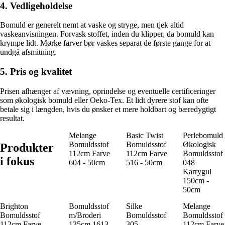
4. Vedligeholdelse
Bomuld er generelt nemt at vaske og stryge, men tjek altid
vaskeanvisningen. Forvask stoffet, inden du klipper, da bomuld kan
krympe lidt. Mørke farver bør vaskes separat de første gange for at
undgå afsmitning.
5. Pris og kvalitet
Prisen afhænger af vævning, oprindelse og eventuelle certificeringer
som økologisk bomuld eller Oeko-Tex. Et lidt dyrere stof kan ofte
betale sig i længden, hvis du ønsker et mere holdbart og bæredygtigt
resultat.
Melange
Basic Twist
Perlebomuld
Bomuldsstof
Bomuldsstof
Økologisk
Produkter
112cm Farve
112cm Farve
Bomuldsstof
i fokus
604 - 50cm
516 - 50cm
048
Karrygul
150cm -
50cm
Brighton
Bomuldsstof
Silke
Melange
Bomuldsstof
m/Broderi
Bomuldsstof
Bomuldsstof
112cm Farve
135cm 1613
305
112cm Farve