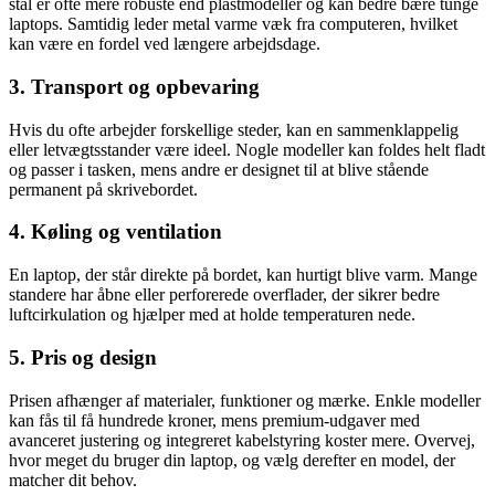
stål er ofte mere robuste end plastmodeller og kan bedre bære tunge
laptops. Samtidig leder metal varme væk fra computeren, hvilket
kan være en fordel ved længere arbejdsdage.
3. Transport og opbevaring
Hvis du ofte arbejder forskellige steder, kan en sammenklappelig
eller letvægtsstander være ideel. Nogle modeller kan foldes helt fladt
og passer i tasken, mens andre er designet til at blive stående
permanent på skrivebordet.
4. Køling og ventilation
En laptop, der står direkte på bordet, kan hurtigt blive varm. Mange
standere har åbne eller perforerede overflader, der sikrer bedre
luftcirkulation og hjælper med at holde temperaturen nede.
5. Pris og design
Prisen afhænger af materialer, funktioner og mærke. Enkle modeller
kan fås til få hundrede kroner, mens premium-udgaver med
avanceret justering og integreret kabelstyring koster mere. Overvej,
hvor meget du bruger din laptop, og vælg derefter en model, der
matcher dit behov.