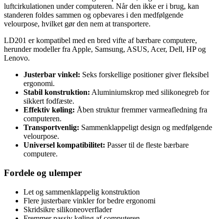
luftcirkulationen under computeren. Når den ikke er i brug, kan
standeren foldes sammen og opbevares i den medfølgende
velourpose, hvilket gør den nem at transportere.
LD201 er kompatibel med en bred vifte af bærbare computere,
herunder modeller fra Apple, Samsung, ASUS, Acer, Dell, HP og
Lenovo.
Justerbar vinkel:
Seks forskellige positioner giver fleksibel
ergonomi.
Stabil konstruktion:
Aluminiumskrop med silikonegreb for
sikkert fodfæste.
Effektiv køling:
Åben struktur fremmer varmeafledning fra
computeren.
Transportvenlig:
Sammenklappeligt design og medfølgende
velourpose.
Universel kompatibilitet:
Passer til de fleste bærbare
computere.
Fordele og ulemper
Let og sammenklappelig konstruktion
Flere justerbare vinkler for bedre ergonomi
Skridsikre silikoneoverflader
Fremmer passiv køling af computeren