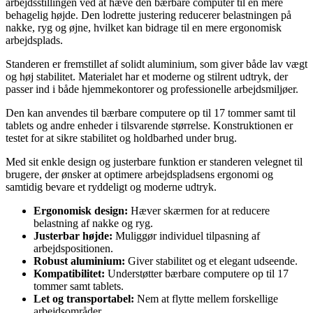
arbejdsstillingen ved at hæve den bærbare computer til en mere
behagelig højde. Den lodrette justering reducerer belastningen på
nakke, ryg og øjne, hvilket kan bidrage til en mere ergonomisk
arbejdsplads.
Standeren er fremstillet af solidt aluminium, som giver både lav vægt
og høj stabilitet. Materialet har et moderne og stilrent udtryk, der
passer ind i både hjemmekontorer og professionelle arbejdsmiljøer.
Den kan anvendes til bærbare computere op til 17 tommer samt til
tablets og andre enheder i tilsvarende størrelse. Konstruktionen er
testet for at sikre stabilitet og holdbarhed under brug.
Med sit enkle design og justerbare funktion er standeren velegnet til
brugere, der ønsker at optimere arbejdspladsens ergonomi og
samtidig bevare et ryddeligt og moderne udtryk.
Ergonomisk design:
Hæver skærmen for at reducere
belastning af nakke og ryg.
Justerbar højde:
Muliggør individuel tilpasning af
arbejdspositionen.
Robust aluminium:
Giver stabilitet og et elegant udseende.
Kompatibilitet:
Understøtter bærbare computere op til 17
tommer samt tablets.
Let og transportabel:
Nem at flytte mellem forskellige
arbejdsområder.