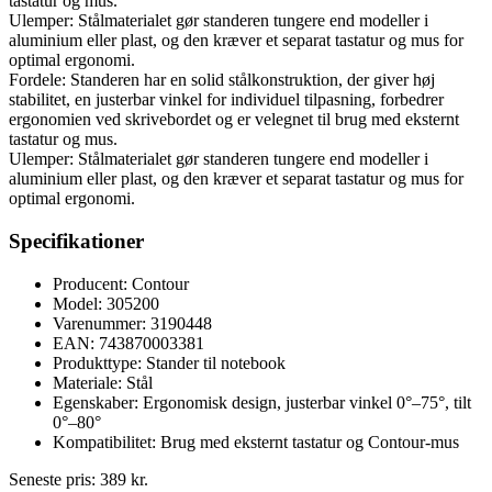
tastatur og mus.
Ulemper: Stålmaterialet gør standeren tungere end modeller i
aluminium eller plast, og den kræver et separat tastatur og mus for
optimal ergonomi.
Fordele: Standeren har en solid stålkonstruktion, der giver høj
stabilitet, en justerbar vinkel for individuel tilpasning, forbedrer
ergonomien ved skrivebordet og er velegnet til brug med eksternt
tastatur og mus.
Ulemper: Stålmaterialet gør standeren tungere end modeller i
aluminium eller plast, og den kræver et separat tastatur og mus for
optimal ergonomi.
Specifikationer
Producent: Contour
Model: 305200
Varenummer: 3190448
EAN: 743870003381
Produkttype: Stander til notebook
Materiale: Stål
Egenskaber: Ergonomisk design, justerbar vinkel 0°–75°, tilt
0°–80°
Kompatibilitet: Brug med eksternt tastatur og Contour-mus
Seneste pris:
389
kr.