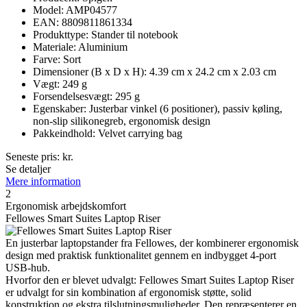
Model: AMP04577
EAN: 8809811861334
Produkttype: Stander til notebook
Materiale: Aluminium
Farve: Sort
Dimensioner (B x D x H): 4.39 cm x 24.2 cm x 2.03 cm
Vægt: 249 g
Forsendelsesvægt: 295 g
Egenskaber: Justerbar vinkel (6 positioner), passiv køling,
non-slip silikonegreb, ergonomisk design
Pakkeindhold: Velvet carrying bag
Seneste pris:
kr.
Se detaljer
Mere information
2
Ergonomisk arbejdskomfort
Fellowes Smart Suites Laptop Riser
En justerbar laptopstander fra Fellowes, der kombinerer ergonomisk
design med praktisk funktionalitet gennem en indbygget 4-port
USB-hub.
Hvorfor den er blevet udvalgt: Fellowes Smart Suites Laptop Riser
er udvalgt for sin kombination af ergonomisk støtte, solid
konstruktion og ekstra tilslutningsmuligheder. Den repræsenterer en