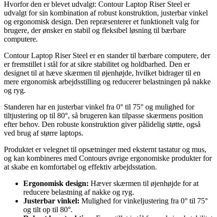
Hvorfor den er blevet udvalgt: Contour Laptop Riser Steel er
udvalgt for sin kombination af robust konstruktion, justerbar vinkel
og ergonomisk design. Den repræsenterer et funktionelt valg for
brugere, der ønsker en stabil og fleksibel løsning til bærbare
computere.
Contour Laptop Riser Steel er en stander til bærbare computere, der
er fremstillet i stål for at sikre stabilitet og holdbarhed. Den er
designet til at hæve skærmen til øjenhøjde, hvilket bidrager til en
mere ergonomisk arbejdsstilling og reducerer belastningen på nakke
og ryg.
Standeren har en justerbar vinkel fra 0° til 75° og mulighed for
tiltjustering op til 80°, så brugeren kan tilpasse skærmens position
efter behov. Den robuste konstruktion giver pålidelig støtte, også
ved brug af større laptops.
Produktet er velegnet til opsætninger med eksternt tastatur og mus,
og kan kombineres med Contours øvrige ergonomiske produkter for
at skabe en komfortabel og effektiv arbejdsstation.
Ergonomisk design:
Hæver skærmen til øjenhøjde for at
reducere belastning af nakke og ryg.
Justerbar vinkel:
Mulighed for vinkeljustering fra 0° til 75°
og tilt op til 80°.