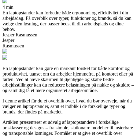
4 min
En laptopstander kan forbedre både ergonomi og effektivitet i din
arbejdsdag. Få overblik over typer, funktioner og brands, så du kan
vælge den løsning, der passer bedst til din arbejdsplads og dine
behov.
Jesper Rasmussen
Jesper
Rasmussen
En laptopstander kan gøre en markant forskel for både komfort og
produktivitet, uanset om du arbejder hjemmefra, på kontoret eller på
farten. Ved at hæve skærmen til øjenhøjde og skabe bedre
arbejdsstillinger kan du reducere belastningen på nakke og skuldre –
og samtidig få et mere organiseret arbejdsområde.
I denne artikel får du et overblik over, hvad du bør overveje, når du
vælger en laptopstander, samt et indblik i de forskellige typer og
brands, der findes på markedet.
Artiklen præsenterer et udvalg af laptopstandere i forskellige
prisklasser og designs – fra simple, stationære modeller til justerbare
og transportable løsninger. Formålet er at give et overblik over