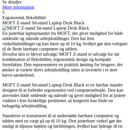
Se detaljer
Mere information
5
Ergonomisk fleksibilitet
MOFT Z-stand Sit-stand Laptop Desk Black
En justerbar laptopstander fra MOFT, der giver mulighed for både
siddende og stående arbejdsstillinger. Den har fem
vinkelindstillinger og kan bære op til 10 kg, hvilket gør den velegnet
til de fleste bærbare computere og tablets.
Hvorfor den er blevet udvalgt: MOFT Z-stand er udvalgt for sin
kombination af fleksibilitet, ergonomisk design og kompakt
formfaktor. Den repræsenterer en praktisk løsning for brugere, der
ønsker at variere deres arbejdsstilling uden at investere i et stort
hæve-sænkebord.
MOFT Z-stand Sit-stand Laptop Desk Black er en bærbar stander
designet til at forbedre ergonomien ved computerarbejde. Den kan
anvendes både siddende og stående og giver mulighed for at justere
vinklen i fem forskellige positioner, så brugeren kan finde en
behagelig arbejdsstilling.
Standeren er konstrueret til at understøtte bærbare computere og
tablets med en vægt på op til 10 kg. Den justerbare vinkel gør det
muligt at tilpasse højden og hældningen, hvilket kan bidrage til en