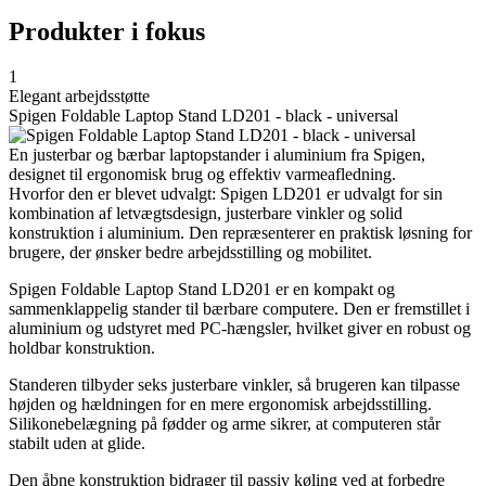
Produkter i fokus
1
Elegant arbejdsstøtte
Spigen Foldable Laptop Stand LD201 - black - universal
En justerbar og bærbar laptopstander i aluminium fra Spigen,
designet til ergonomisk brug og effektiv varmeafledning.
Hvorfor den er blevet udvalgt: Spigen LD201 er udvalgt for sin
kombination af letvægtsdesign, justerbare vinkler og solid
konstruktion i aluminium. Den repræsenterer en praktisk løsning for
brugere, der ønsker bedre arbejdsstilling og mobilitet.
Spigen Foldable Laptop Stand LD201 er en kompakt og
sammenklappelig stander til bærbare computere. Den er fremstillet i
aluminium og udstyret med PC-hængsler, hvilket giver en robust og
holdbar konstruktion.
Standeren tilbyder seks justerbare vinkler, så brugeren kan tilpasse
højden og hældningen for en mere ergonomisk arbejdsstilling.
Silikonebelægning på fødder og arme sikrer, at computeren står
stabilt uden at glide.
Den åbne konstruktion bidrager til passiv køling ved at forbedre