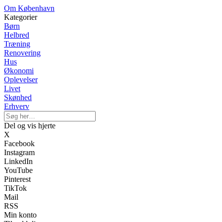
Om København
Kategorier
Børn
Helbred
Træning
Renovering
Hus
Økonomi
Oplevelser
Livet
Skønhed
Erhverv
Del og vis hjerte
X
Facebook
Instagram
LinkedIn
YouTube
Pinterest
TikTok
Mail
RSS
Min konto