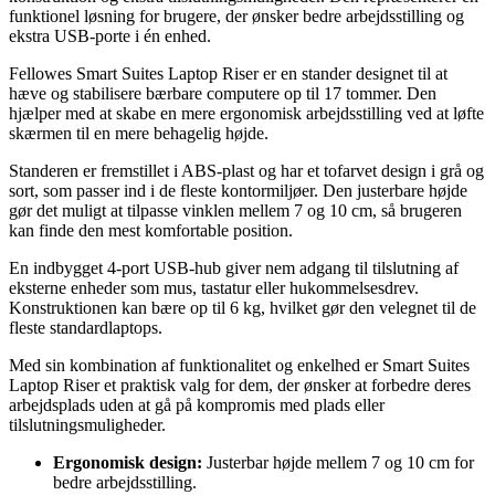
funktionel løsning for brugere, der ønsker bedre arbejdsstilling og
ekstra USB-porte i én enhed.
Fellowes Smart Suites Laptop Riser er en stander designet til at
hæve og stabilisere bærbare computere op til 17 tommer. Den
hjælper med at skabe en mere ergonomisk arbejdsstilling ved at løfte
skærmen til en mere behagelig højde.
Standeren er fremstillet i ABS-plast og har et tofarvet design i grå og
sort, som passer ind i de fleste kontormiljøer. Den justerbare højde
gør det muligt at tilpasse vinklen mellem 7 og 10 cm, så brugeren
kan finde den mest komfortable position.
En indbygget 4-port USB-hub giver nem adgang til tilslutning af
eksterne enheder som mus, tastatur eller hukommelsesdrev.
Konstruktionen kan bære op til 6 kg, hvilket gør den velegnet til de
fleste standardlaptops.
Med sin kombination af funktionalitet og enkelhed er Smart Suites
Laptop Riser et praktisk valg for dem, der ønsker at forbedre deres
arbejdsplads uden at gå på kompromis med plads eller
tilslutningsmuligheder.
Ergonomisk design:
Justerbar højde mellem 7 og 10 cm for
bedre arbejdsstilling.